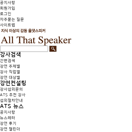
공지사항
회원가입
로그인
자주묻는 질문
사이트맵
강사검색
간편검색
강연 주제별
강사 직업별
강연 대상별
강연컨설팅
강사섭외문의
ATS 추천 강사
섭외절차안내
ATS 뉴스
공지사항
뉴스레터
강연 후기
강연 캘린더