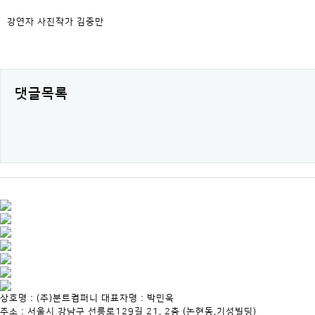
강연자 사진작가 김중만
댓글목록
상호명 : (주)분트컴퍼니 대표자명 : 박민욱
주소 : 서울시 강남구 선릉로129길 21, 2층 (논현동,기성빌딩)