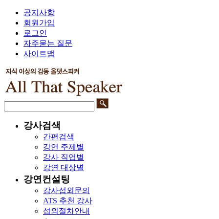
공지사항
회원가입
로그인
자주묻는 질문
사이트맵
강사검색
간편검색
강연 주제별
강사 직업별
강연 대상별
강연컨설팅
강사섭외문의
ATS 추천 강사
섭외절차안내