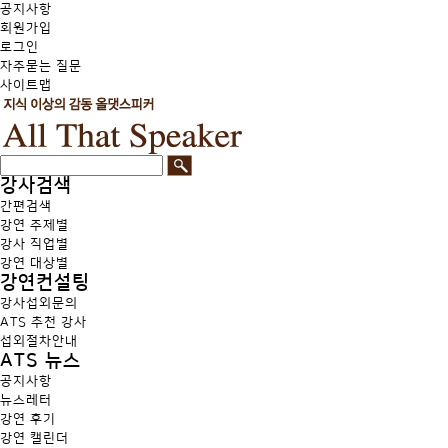
공지사항
회원가입
로그인
자주묻는 질문
사이트맵
강사검색
간편검색
강연 주제별
강사 직업별
강연 대상별
강연컨설팅
강사섭외문의
ATS 추천 강사
섭외절차안내
ATS 뉴스
공지사항
뉴스레터
강연 후기
강연 캘린더