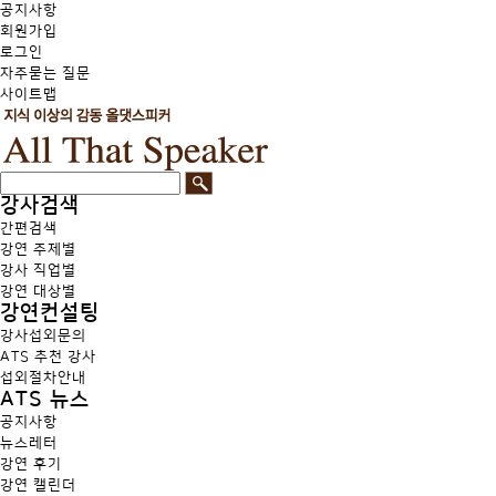
공지사항
회원가입
로그인
자주묻는 질문
사이트맵
강사검색
간편검색
강연 주제별
강사 직업별
강연 대상별
강연컨설팅
강사섭외문의
ATS 추천 강사
섭외절차안내
ATS 뉴스
공지사항
뉴스레터
강연 후기
강연 캘린더