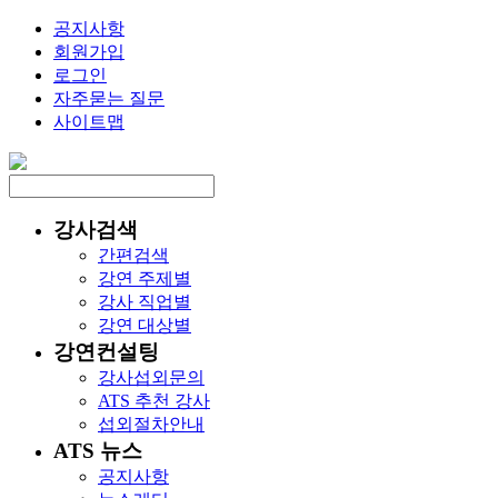
공지사항
회원가입
로그인
자주묻는 질문
사이트맵
강사검색
간편검색
강연 주제별
강사 직업별
강연 대상별
강연컨설팅
강사섭외문의
ATS 추천 강사
섭외절차안내
ATS 뉴스
공지사항