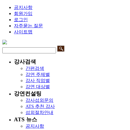
공지사항
회원가입
로그인
자주묻는 질문
사이트맵
강사검색
간편검색
강연 주제별
강사 직업별
강연 대상별
강연컨설팅
강사섭외문의
ATS 추천 강사
섭외절차안내
ATS 뉴스
공지사항