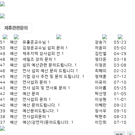
51
예산
유홍준교수님
1
강승기
05-23
50
예산
김정운교수님 섭외 문의
1
차윤미
05-02
49
예산
제주지역 강사섭외 건
1
김민철
04-29
48
예산
세일즈 강의 문의
1
정다운
03-18
47
예산
섭외 예산관련 문의드립니다.
1
이정은
03-08
46
예산
연사 섭외 예산 문의 드립니다
1
최혜미
02-22
45
예산
기업 강사 추천 및 문의 드립니다.
1
정재훈
07-12
44
예산
연사섭외 문의
1
이유미
07-10
43
예산
연사 섭외 및 연사료 문의
1
이아름
05-25
42
예산
예산 문의
박선영
01-05
41
예산
연사섭외 문의
1
이상원
11-01
40
예산
예산 문의드립니다.
1
이혜란
09-22
39
예산
예산문의드립니다.
1
장서우
09-10
38
예산
연사섭외문의
1
박현주
08-23
37
예산
예산(강연자)문의드립니다.
1
이인희
07-10