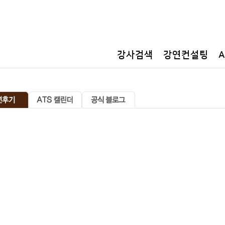
공지사항
강사검색
강연컨설팅
0
미터
14
좌를 완등했고
,
로체사르
(8,400m)
와 얄룽캉
(8,505m)
등 로체
(8
자대학교에 오셔서 여대생들에게 도전과 열정을 일으키는 강연을 들려주