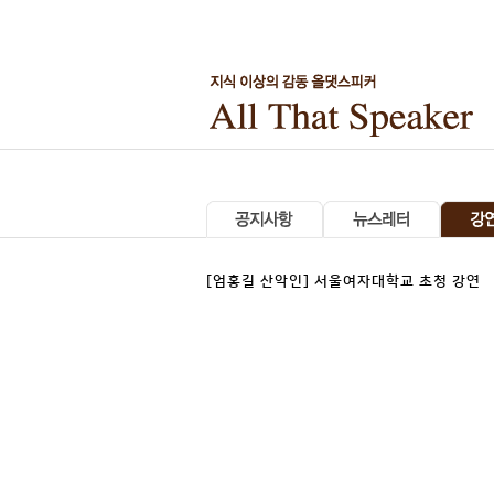
[엄홍길 산악인] 서울여자대학교 초청 강연
세계
8
번째
,
아시아 최초로 히말라야
8,00
른 산악인인 엄홍길 대장님께서 서울 여