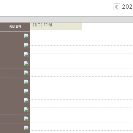
202
[장구] T기업 ...