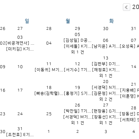
2
26
27
28
29
30
31
05
03
[김성일] D공...
06
07
02
[비공개연사] ...
04
[이세돌] K기...
[남지윤] A기...
[오성욱] A
[미키김] K기...
외 1 건
13
11
12
[김짠부] D기...
09
10
14
[이동귀] M기...
[서기수] T기...
[채정호] K기...
외 1 건
20
21
18
19
[서경덕] N기...
16
17
[지웅배] P
[빠숑(김학렬)...
[홍정기] S기...
[김문정] H기...
[이훈영] K
외 2 건
26
27
28
[박찬일] T기...
[현창용] G기...
23
24
25
[장동선] D
[서경덕] M기...
[장동선] K기...
[서희태] S
외 1 건
외 1 건
31
30
1
2
3
4
[조천호] E기...