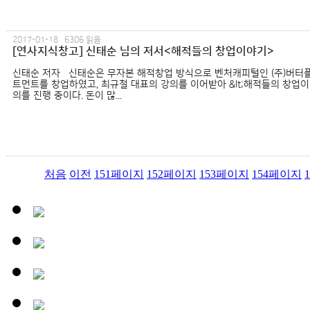
2017-01-18 6306 읽음
[연사지식창고] 신태순 님의 저서<해적들의 창업이야기>
신태순 저자 ​신태순은 무자본 해적창업 방식으로 벤처캐피털인 (주)버
트먼트를 창업하였고, 최규철 대표의 강의를 이어받아 &lt;해적들의 창업이야
의를 진행 중이다. 돈이 많...
처음
이전
151
페이지
152
페이지
153
페이지
154
페이지
1