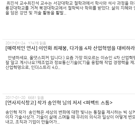
최진석 교수 최진석 교수는 서강대학교 철학과에서 학사와 석사 과정을 마치
룡강대학교를 거쳐 북경대학교에서 철학박사 학위를 받았다. 삶의 지혜와 
을 담은 강연 및 저술 활동을 활발...
2017-01-24 17478 읽음
[매력적인 연사] 이민화 최재붕, 다가올 4차 산업혁명을 대비하라
안녕하세요. 올댓스피커 입니다:) 요즘 가장 떠오르는 이슈인 4차 산업혁
잘 알고 계시나요?제조업과 정보통신기술(ICT)을 융합해 작업 경쟁력을 
산업혁명으로, 인더스트리 4.0...
2017-01-20 6681 읽음
[연사지식창고] 작가 송인혁 님의 저서 <퍼펙트 스톰>
송인혁 작가 ​송인혁은 세상의 변화에 대한 빛나는 통찰을 제시하는 빅 싱커(big
이자 기술사상가. 기술이 삶에 스며들 때 우리의 의식과 일상이 어떻게 변
내고, 조직과 기업이 만들어가...