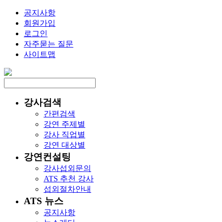
공지사항
회원가입
로그인
자주묻는 질문
사이트맵
강사검색
간편검색
강연 주제별
강사 직업별
강연 대상별
강연컨설팅
강사섭외문의
ATS 추천 강사
섭외절차안내
ATS 뉴스
공지사항