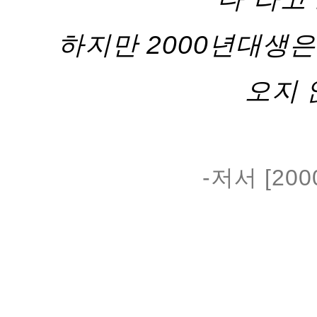
하지만 2000년대생은
오지 
-저서 [2
#임홍택
#MZ세대
#밀레
#