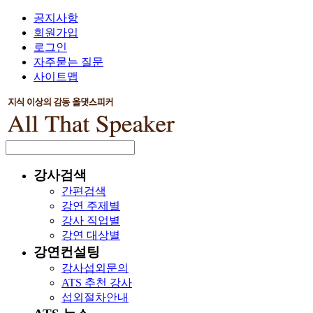
공지사항
회원가입
로그인
자주묻는 질문
사이트맵
강사검색
간편검색
강연 주제별
강사 직업별
강연 대상별
강연컨설팅
강사섭외문의
ATS 추천 강사
섭외절차안내