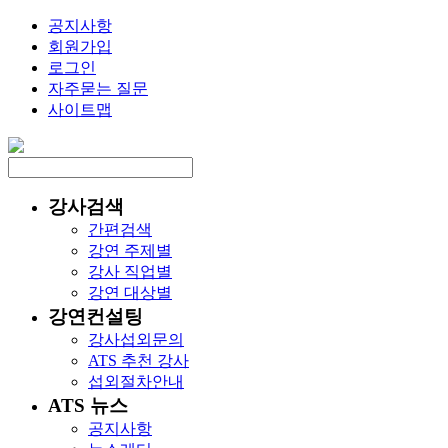
공지사항
회원가입
로그인
자주묻는 질문
사이트맵
강사검색
간편검색
강연 주제별
강사 직업별
강연 대상별
강연컨설팅
강사섭외문의
ATS 추천 강사
섭외절차안내
ATS 뉴스
공지사항