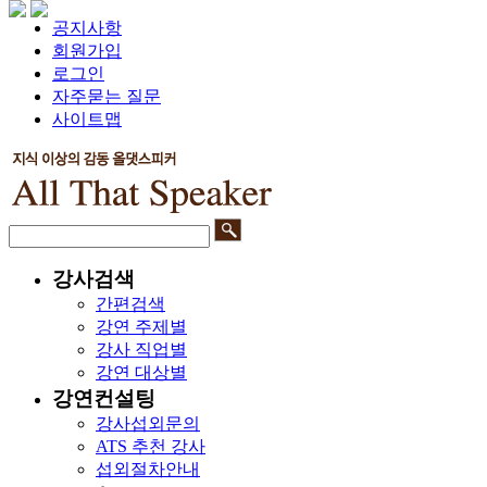
공지사항
회원가입
로그인
자주묻는 질문
사이트맵
강사검색
간편검색
강연 주제별
강사 직업별
강연 대상별
강연컨설팅
강사섭외문의
ATS 추천 강사
섭외절차안내