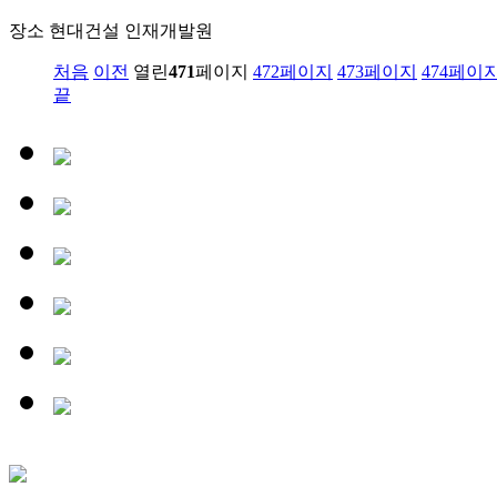
장소
현대건설 인재개발원
처음
이전
열린
471
페이지
472
페이지
473
페이지
474
페이
끝