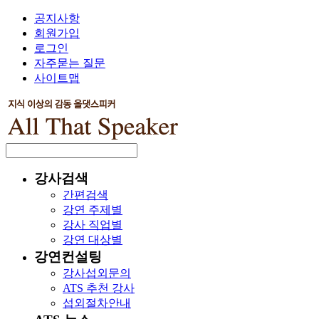
공지사항
회원가입
로그인
자주묻는 질문
사이트맵
강사검색
간편검색
강연 주제별
강사 직업별
강연 대상별
강연컨설팅
강사섭외문의
ATS 추천 강사
섭외절차안내