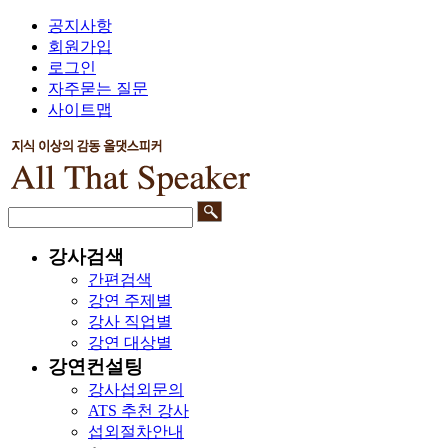
공지사항
회원가입
로그인
자주묻는 질문
사이트맵
강사검색
간편검색
강연 주제별
강사 직업별
강연 대상별
강연컨설팅
강사섭외문의
ATS 추천 강사
섭외절차안내