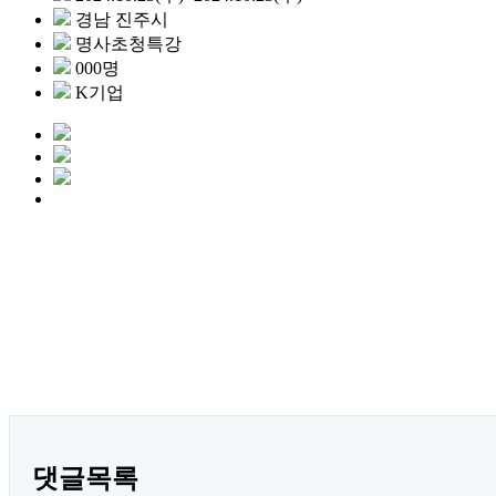
경남 진주시
명사초청특강
000명
K기업
.
댓글목록