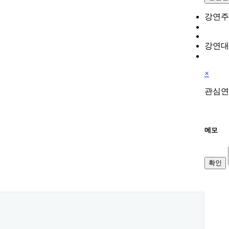
강연주
강연대
×
관심연
메모
확인