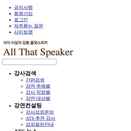
공지사항
회원가입
로그인
자주묻는 질문
사이트맵
강사검색
간편검색
강연 주제별
강사 직업별
강연 대상별
강연컨설팅
강사섭외문의
ATS 추천 강사
섭외절차안내