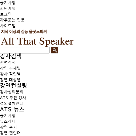
공지사항
회원가입
로그인
자주묻는 질문
사이트맵
강사검색
간편검색
강연 주제별
강사 직업별
강연 대상별
강연컨설팅
강사섭외문의
ATS 추천 강사
섭외절차안내
ATS 뉴스
공지사항
뉴스레터
강연 후기
강연 캘린더