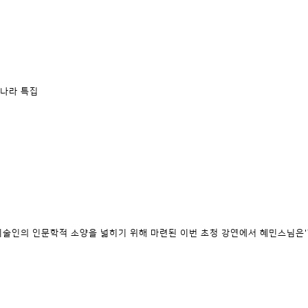
업나라 특집
기술인의 인문학적 소양을 넓히기 위해 마련된 이번 초청 강연에서 혜민스님은'행