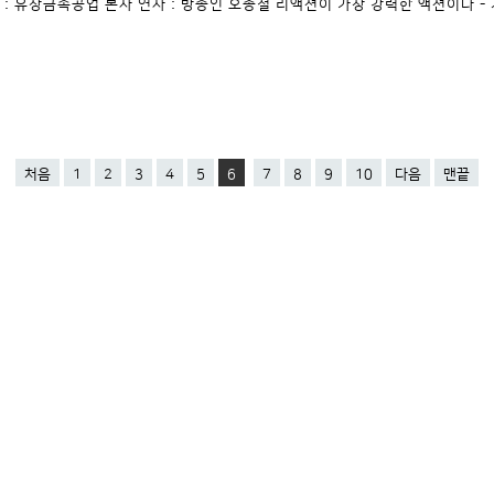
소 : 유창금속공업 본사 연사 : 방송인 오종철 리액션이 가장 강력한 액션이다 -
처음
1
2
3
4
5
6
7
8
9
10
다음
맨끝