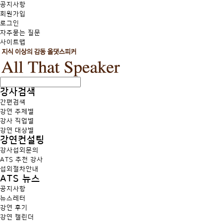
공지사항
회원가입
로그인
자주묻는 질문
사이트맵
강사검색
간편검색
강연 주제별
강사 직업별
강연 대상별
강연컨설팅
강사섭외문의
ATS 추천 강사
섭외절차안내
ATS 뉴스
공지사항
뉴스레터
강연 후기
강연 캘린더