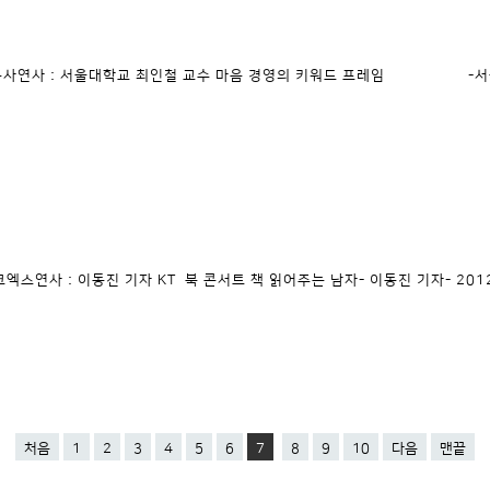
루코 본사연사 : 서울대학교 최인철 교수 마음 경영의 키워드 프레임 -서울대학
: 코엑스연사 : 이동진 기자 KT 북 콘서트 책 읽어주는 남자- 이동진 기자- 2012년 
처음
1
2
3
4
5
6
7
8
9
10
다음
맨끝