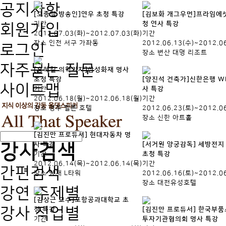
공지사항
[오종철 방송인]연우 초청 특강
[김보화 개그우먼]프라임에
기간
청 연사 특강
회원가입
2012.07.03(화)~2012.07.03(화)
기간
장소
인천 서구 가좌동
2012.06.13(수)~2012.0
로그인
장소
변산 대명 리조트
자주묻는 질문
[홍혜걸 의학기자]삼성화재 명사
초청 특강
[양진석 건축가]신한은행 W
사이트맵
기간
사 특강
2012.06.18(월)~2012.06.18(월)
기간
장소
경주 힐튼 호텔
2012.06.23(토)~2012.0
장소
신한 아트홀
[김진만 프로듀서] 현대자동차 명
강사검색
사 특강
[서거원 양궁감독] 세방전지
기간
초청 특강
2012.06.14(목)~2012.06.14(목)
기간
간편검색
장소
양재 L타워
2012.06.16(토)~2012.0
장소
대전유성호텔
강연 주제별
[김상근 교수]포항공과대학교 초
강사 직업별
청 특강
[김진만 프로듀서] 한국부
기간
투자기관협의회 명사 특강