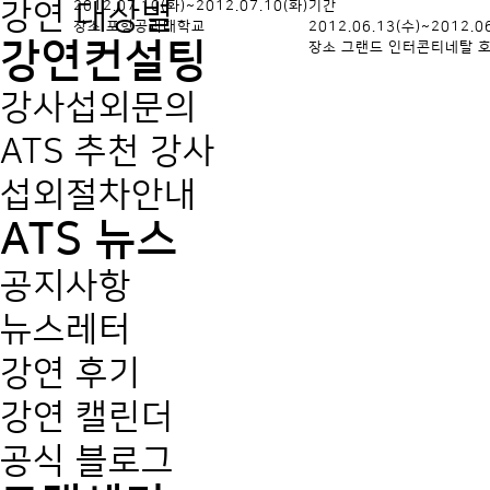
강연 대상별
2012.07.10(화)~2012.07.10(화)
기간
장소
포항공과대학교
2012.06.13(수)~2012.0
강연컨설팅
장소
그랜드 인터콘티네탈 
강사섭외문의
ATS 추천 강사
섭외절차안내
ATS 뉴스
공지사항
뉴스레터
강연 후기
강연 캘린더
공식 블로그