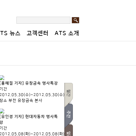
회원가입
로그인
자주묻는 질문
사이트맵
ATS 뉴스
고객센터
ATS 소개
[홍혜걸 기자] 유창금속 명사특강
기간
2012.05.30(수)~2012.05.30(수)
장소
부천 유창금속 본사
[유인경 기자] 현대자동차 명사특
강
기간
2012.05.08(화)~2012.05.08(화)