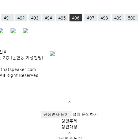
491
492
493
494
495
496
497
498
499
500
박민욱
, 2층 (논현동,기성빌딩)
lthatspeaker.com
All Right Reserved
×
관심연사 담기
섭외 문의하기
강연주제
강연대상
×
관심연사 담기