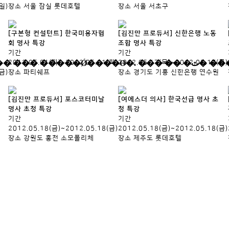
(일)
장소
서울 잠실 롯데호텔
장소
서울 서초구
[구본형 컨설턴트] 한국미용자협
[김진만 프로듀서] 신한은행 노동
회 명사 특강
조합 명사 특강
기간
기간
2012.05.01(화)~2012.05.01(화)
2012.05.17(목)~2012.05.17(목)
(금)
장소
파티쉐프
장소
경기도 기흥 신한은행 연수원
[김진만 프로듀서] 포스코터미날
[여에스더 의사] 한국선급 명사 초
명사 초청 특강
청 특강
기간
기간
2012.05.18(금)~2012.05.18(금)
2012.05.18(금)~2012.05.18(금)
장소
강원도 홍천 소모폴리체
장소
제주도 롯데호텔