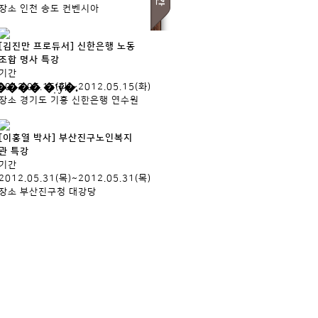
장소
인천 송도 컨벤시아
[김진만 프로듀서] 신한은행 노동
조합 명사 특강
기간
2012.05.15(화)~2012.05.15(화)
장소
경기도 기흥 신한은행 연수원
[이홍열 박사] 부산진구노인복지
관 특강
기간
2012.05.31(목)~2012.05.31(목)
장소
부산진구청 대강당